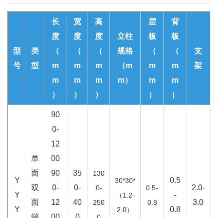
长
宽
高
层
背
度
度
度
立柱
板
板
型
类
（
（
（
规格
（
（
支
号
型
m
m
m
（m
m
m
架
m
m
m
m）
m
m
）
）
）
）
）
90
0-
12
单
00
面
90
35
130
Y
0.5
30*30*
双
0-
0-
2.0-
0-
0.5-
Y
-
（1.2-
面
12
40
3.0
250
0.8
Y
0.8
2.0）
端
00
0
0